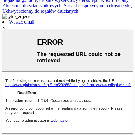
Stojak na gondolę
,
Licznik wystawowy dla sklepu
,
Kosz druciany
,
Akcesoria do ścian siatkowych
,
Stojaki ekspozycyjne na kosmetyki
,
Uchwyt ścienny do regałów drucianych
,
Wysłać email
x