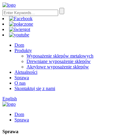
Dom
Produkty
Wyposażenie sklepów metalowych
Drewniane wyposażenie sklepów
Akrylowe wyposażenie sklepów
Aktualności
Sprawa
O nas
Skontaktuj się z nami
English
Dom
Sprawa
Sprawa